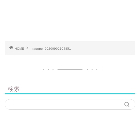
HOME
rapture_20200902104851
検索