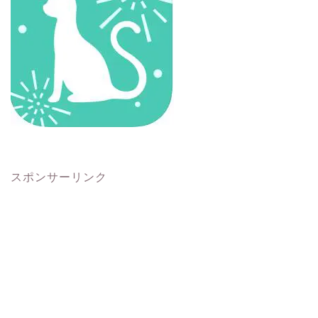
スポンサーリンク