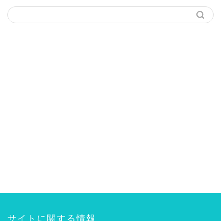
サイトに関する情報