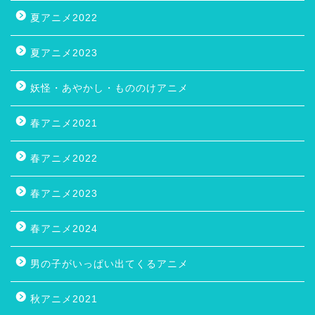
夏アニメ2022
夏アニメ2023
妖怪・あやかし・もののけアニメ
春アニメ2021
春アニメ2022
春アニメ2023
春アニメ2024
男の子がいっぱい出てくるアニメ
秋アニメ2021