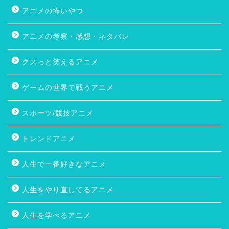
アニメの怖いやつ
アニメの考察・感想・ネタバレ
クスっと笑えるアニメ
ゲームの世界で戦うアニメ
スポーツ/競技アニメ
トレンドアニメ
人生で一番好きなアニメ
人生をやり直してるアニメ
人生を学べるアニメ