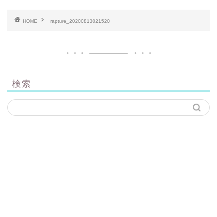
HOME
rapture_20200813021520
検索