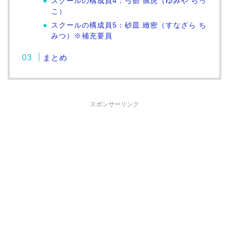
スクールの構成員4：弓箭 猟虎（ゆみや らっ
こ）
スクールの構成員5：砂皿 緻密（すなざら ち
みつ）※補充要員
まとめ
スポンサーリンク