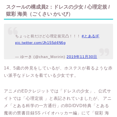
スクールの構成員2：ドレスの少女 / 心理定規 /
獄彩 海美（ごくさい かいび）
ちょっと前だけど心理定規完凸！！！
#とあるIF
pic.twitter.com/Jh155d4N6g
— ゆーき (@chan_Moririn)
2019年11月30日
14、5歳の外見をしているが、ホステスが着るような赤
い派手なドレスを着ている少女です。
アニメのEDクレジットでは「ドレスの少女」、公式サ
イトでは「心理定規 」と表記されていましたが、 アニ
メ「とある科学の一方通行」のBD/DVD特典「とある
魔術の禁書目録SS バイオハッカー編」にて「獄彩 海