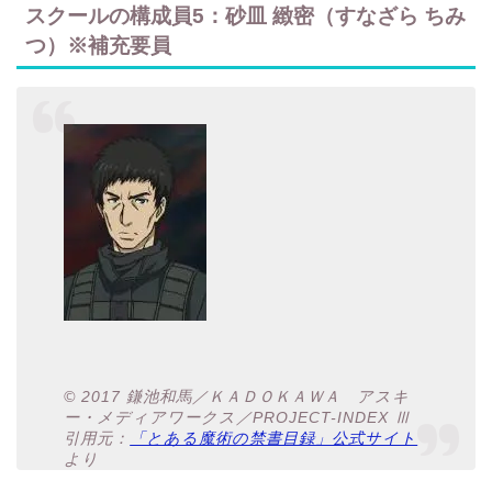
スクールの構成員5：砂皿 緻密（すなざら ちみ
つ）※補充要員
© 2017 鎌池和馬／ＫＡＤＯＫＡＷＡ アスキ
ー・メディアワークス／PROJECT-INDEX Ⅲ
引用元：
「とある魔術の禁書目録」公式サイト
より