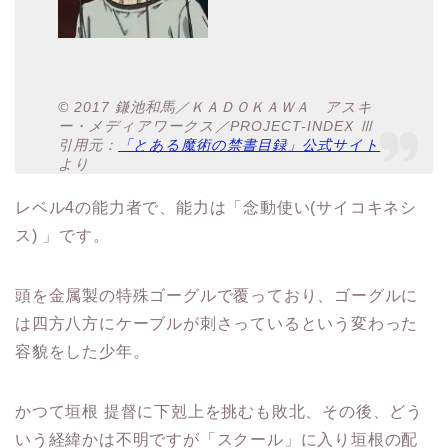
© 2017 鎌池和馬／ＫＡＤＯＫＡＷＡ アスキ
ー・メディアワークス／PROJECT-INDEX Ⅲ
引用元：
「とある魔術の禁書目録」公式サイト
より
レベル4の能力者で、能力は「念動使い(サイコキネシ
ス) 」です。
頭を金属製の特殊ゴーグルで覆っており、ゴーグルに
は四方八方にケーブルが刺さっているという変わった
容貌をした少年。
かつて垣根 提督に下剋上を挑むも敗北、その後、どう
いう経緯かは不明ですが「スクール」に入り垣根の配