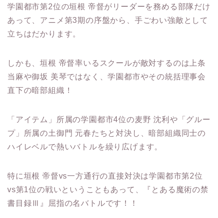
学園都市第2位の垣根 帝督がリーダーを務める部隊だけ
あって、アニメ第3期の序盤から、手ごわい強敵として
立ちはだかります。
しかも、垣根 帝督率いるスクールが敵対するのは上条
当麻や御坂 美琴ではなく、学園都市やその統括理事会
直下の暗部組織！
「アイテム」所属の学園都市4位の麦野 沈利や「グルー
プ」所属の土御門 元春たちと対決し、暗部組織同士の
ハイレベルで熱いバトルを繰り広げます。
特に垣根 帝督vs一方通行の直接対決は学園都市第2位
vs第1位の戦いということもあって、『とある魔術の禁
書目録Ⅲ』屈指の名バトルです！！