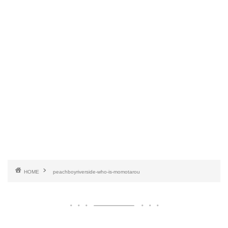
HOME
peachboyriverside-who-is-momotarou