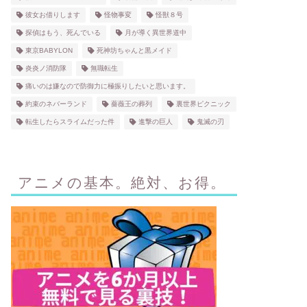
彼女お借りします
怪物事変
怪獣８号
探偵はもう、死んでいる
月が導く異世界道中
東京BABYLON
死神坊ちゃんと黒メイド
炎炎ノ消防隊
無職転生
痛いのは嫌なので防御力に極振りしたいと思います。
約束のネバーランド
薔薇王の葬列
裏世界ピクニック
転生したらスライムだった件
進撃の巨人
鬼滅の刃
アニメの基本。絶対、お得。