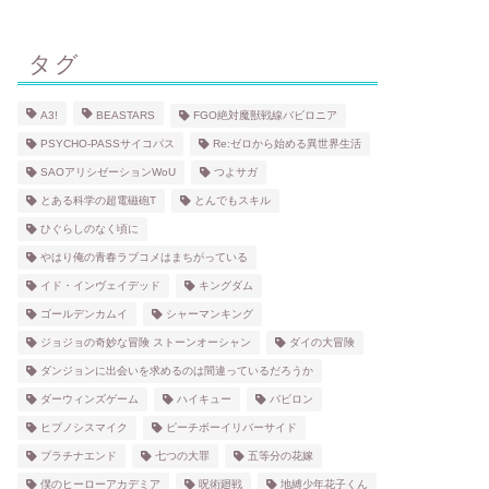
タグ
A3!
BEASTARS
FGO絶対魔獣戦線バビロニア
PSYCHO-PASSサイコパス
Re:ゼロから始める異世界生活
SAOアリシゼーションWoU
つよサガ
とある科学の超電磁砲T
とんでもスキル
ひぐらしのなく頃に
やはり俺の青春ラブコメはまちがっている
イド・インヴェイデッド
キングダム
ゴールデンカムイ
シャーマンキング
ジョジョの奇妙な冒険 ストーンオーシャン
ダイの大冒険
ダンジョンに出会いを求めるのは間違っているだろうか
ダーウィンズゲーム
ハイキュー
バビロン
ヒプノシスマイク
ピーチボーイリバーサイド
プラチナエンド
七つの大罪
五等分の花嫁
僕のヒーローアカデミア
呪術廻戦
地縛少年花子くん