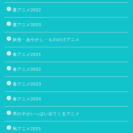
夏アニメ2022
夏アニメ2023
妖怪・あやかし・もののけアニメ
春アニメ2021
春アニメ2022
春アニメ2023
春アニメ2024
男の子がいっぱい出てくるアニメ
秋アニメ2021