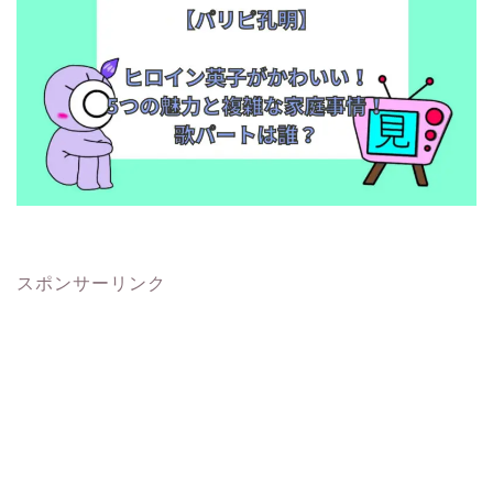
スポンサーリンク