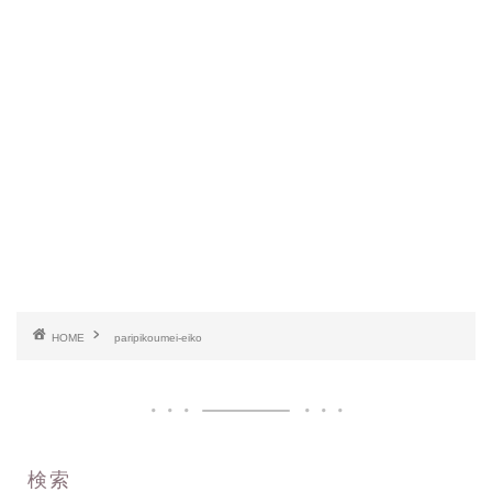
HOME
paripikoumei-eiko
検索