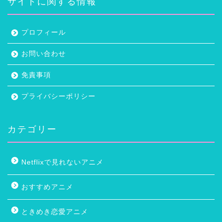
サイトに関する情報
プロフィール
お問い合わせ
免責事項
プライバシーポリシー
カテゴリー
Netflixで見れないアニメ
おすすめアニメ
ときめき恋愛アニメ