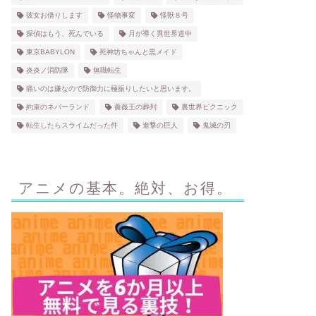
彼女お借りします
怪物事変
怪獣８号
探偵はもう、死んでいる
月が導く異世界道中
東京BABYLON
死神坊ちゃんと黒メイド
炎炎ノ消防隊
無職転生
痛いのは嫌なので防御力に極振りしたいと思います。
約束のネバーランド
薔薇王の葬列
裏世界ピクニック
転生したらスライムだった件
進撃の巨人
鬼滅の刃
アニメの基本。絶対、お得。