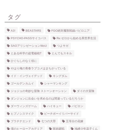
タグ
A3!
BEASTARS
FGO絶対魔獣戦線バビロニア
PSYCHO-PASSサイコパス
Re:ゼロから始める異世界生活
SAOアリシゼーションWoU
つよサガ
とある科学の超電磁砲T
とんでもスキル
ひぐらしのなく頃に
やはり俺の青春ラブコメはまちがっている
イド・インヴェイデッド
キングダム
ゴールデンカムイ
シャーマンキング
ジョジョの奇妙な冒険 ストーンオーシャン
ダイの大冒険
ダンジョンに出会いを求めるのは間違っているだろうか
ダーウィンズゲーム
ハイキュー
バビロン
ヒプノシスマイク
ピーチボーイリバーサイド
プラチナエンド
七つの大罪
五等分の花嫁
僕のヒーローアカデミア
呪術廻戦
地縛少年花子くん