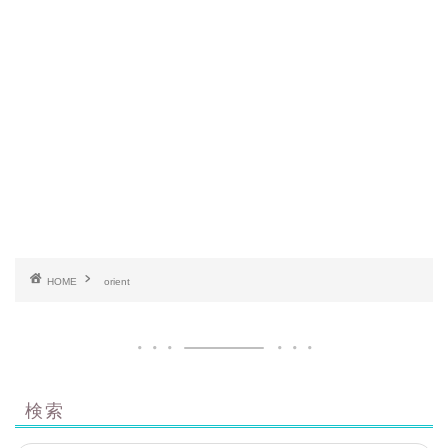
HOME
orient
検索