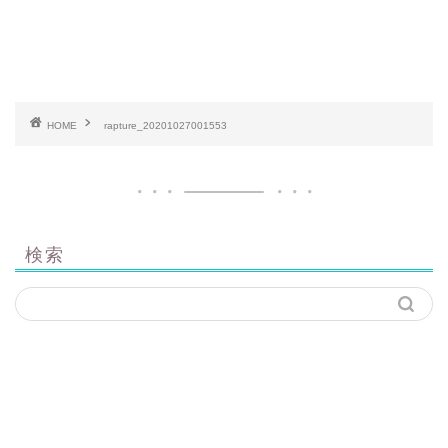
HOME
rapture_20201027001553
検索