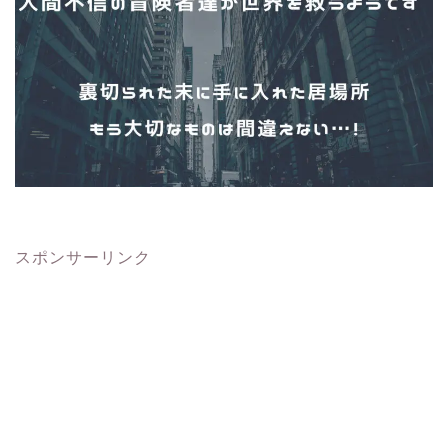
スポンサーリンク