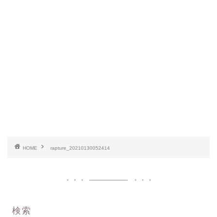
HOME
rapture_20210130052414
検索