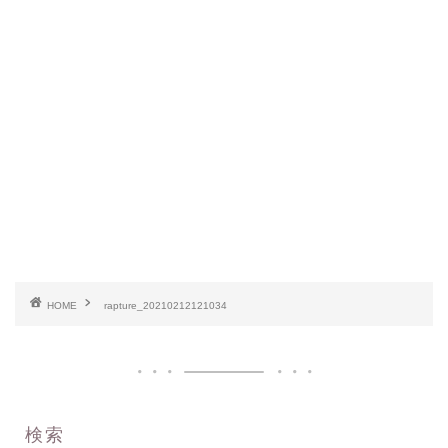
HOME
rapture_20210212121034
検索