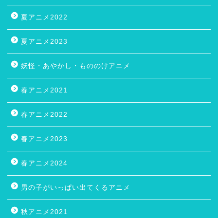
夏アニメ2022
夏アニメ2023
妖怪・あやかし・もののけアニメ
春アニメ2021
春アニメ2022
春アニメ2023
春アニメ2024
男の子がいっぱい出てくるアニメ
秋アニメ2021