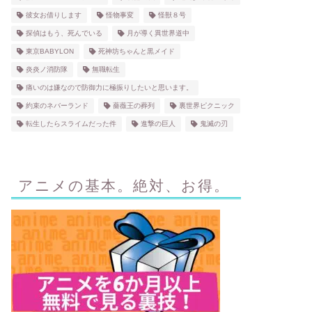
彼女お借りします
怪物事変
怪獣８号
探偵はもう、死んでいる
月が導く異世界道中
東京BABYLON
死神坊ちゃんと黒メイド
炎炎ノ消防隊
無職転生
痛いのは嫌なので防御力に極振りしたいと思います。
約束のネバーランド
薔薇王の葬列
裏世界ピクニック
転生したらスライムだった件
進撃の巨人
鬼滅の刃
アニメの基本。絶対、お得。