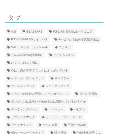
タグ
A3!
BEASTARS
FGO絶対魔獣戦線バビロニア
PSYCHO-PASSサイコパス
Re:ゼロから始める異世界生活
SAOアリシゼーションWoU
つよサガ
とある科学の超電磁砲T
とんでもスキル
ひぐらしのなく頃に
やはり俺の青春ラブコメはまちがっている
イド・インヴェイデッド
キングダム
ゴールデンカムイ
シャーマンキング
ジョジョの奇妙な冒険 ストーンオーシャン
ダイの大冒険
ダンジョンに出会いを求めるのは間違っているだろうか
ダーウィンズゲーム
ハイキュー
バビロン
ヒプノシスマイク
ピーチボーイリバーサイド
プラチナエンド
七つの大罪
五等分の花嫁
僕のヒーローアカデミア
呪術廻戦
地縛少年花子くん