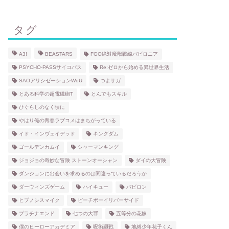
タグ
A3!
BEASTARS
FGO絶対魔獣戦線バビロニア
PSYCHO-PASSサイコパス
Re:ゼロから始める異世界生活
SAOアリシゼーションWoU
つよサガ
とある科学の超電磁砲T
とんでもスキル
ひぐらしのなく頃に
やはり俺の青春ラブコメはまちがっている
イド・インヴェイデッド
キングダム
ゴールデンカムイ
シャーマンキング
ジョジョの奇妙な冒険 ストーンオーシャン
ダイの大冒険
ダンジョンに出会いを求めるのは間違っているだろうか
ダーウィンズゲーム
ハイキュー
バビロン
ヒプノシスマイク
ピーチボーイリバーサイド
プラチナエンド
七つの大罪
五等分の花嫁
僕のヒーローアカデミア
呪術廻戦
地縛少年花子くん