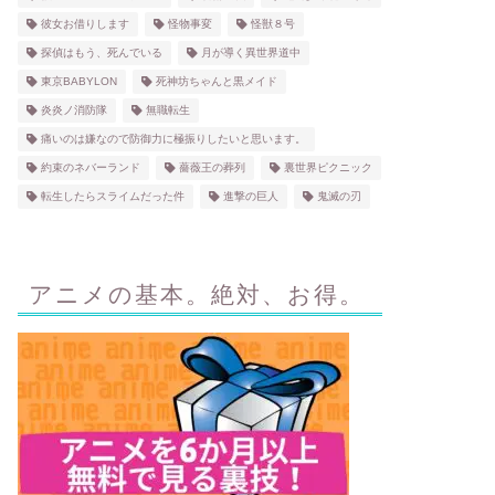
彼女お借りします
怪物事変
怪獣８号
探偵はもう、死んでいる
月が導く異世界道中
東京BABYLON
死神坊ちゃんと黒メイド
炎炎ノ消防隊
無職転生
痛いのは嫌なので防御力に極振りしたいと思います。
約束のネバーランド
薔薇王の葬列
裏世界ピクニック
転生したらスライムだった件
進撃の巨人
鬼滅の刃
アニメの基本。絶対、お得。