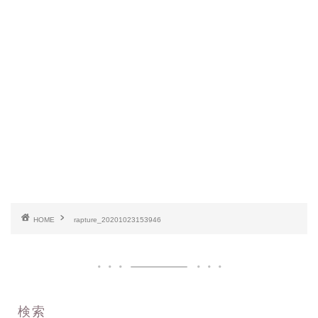
HOME
rapture_20201023153946
検索