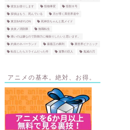
彼女お借りします
怪物事変
怪獣８号
探偵はもう、死んでいる
月が導く異世界道中
東京BABYLON
死神坊ちゃんと黒メイド
炎炎ノ消防隊
無職転生
痛いのは嫌なので防御力に極振りしたいと思います。
約束のネバーランド
薔薇王の葬列
裏世界ピクニック
転生したらスライムだった件
進撃の巨人
鬼滅の刃
アニメの基本。絶対、お得。