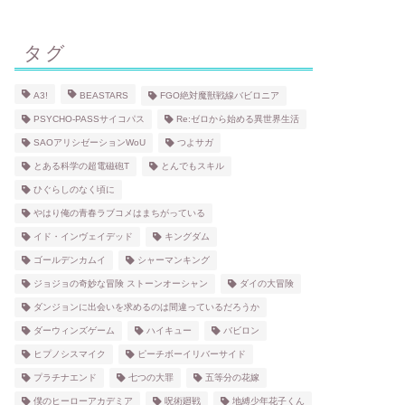
タグ
A3!
BEASTARS
FGO絶対魔獣戦線バビロニア
PSYCHO-PASSサイコパス
Re:ゼロから始める異世界生活
SAOアリシゼーションWoU
つよサガ
とある科学の超電磁砲T
とんでもスキル
ひぐらしのなく頃に
やはり俺の青春ラブコメはまちがっている
イド・インヴェイデッド
キングダム
ゴールデンカムイ
シャーマンキング
ジョジョの奇妙な冒険 ストーンオーシャン
ダイの大冒険
ダンジョンに出会いを求めるのは間違っているだろうか
ダーウィンズゲーム
ハイキュー
バビロン
ヒプノシスマイク
ピーチボーイリバーサイド
プラチナエンド
七つの大罪
五等分の花嫁
僕のヒーローアカデミア
呪術廻戦
地縛少年花子くん