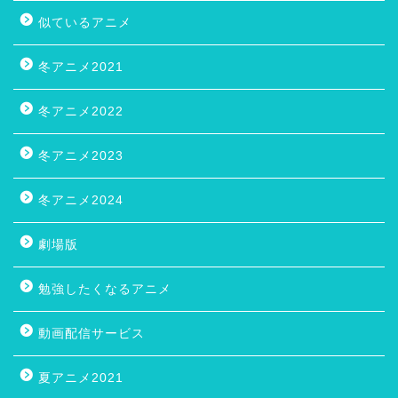
似ているアニメ
冬アニメ2021
冬アニメ2022
冬アニメ2023
冬アニメ2024
劇場版
勉強したくなるアニメ
動画配信サービス
夏アニメ2021