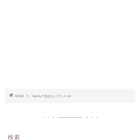
HOME
Netflixで見れないアニメ-24
検索