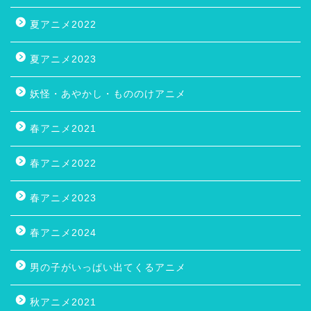
夏アニメ2022
夏アニメ2023
妖怪・あやかし・もののけアニメ
春アニメ2021
春アニメ2022
春アニメ2023
春アニメ2024
男の子がいっぱい出てくるアニメ
秋アニメ2021