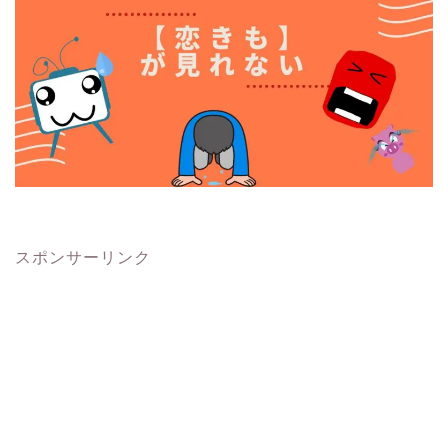
スポンサーリンク