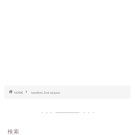
HOME
kamihiro-2nd-season
検索