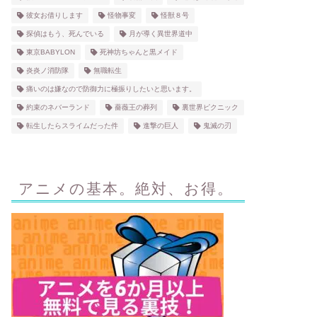
彼女お借りします
怪物事変
怪獣８号
探偵はもう、死んでいる
月が導く異世界道中
東京BABYLON
死神坊ちゃんと黒メイド
炎炎ノ消防隊
無職転生
痛いのは嫌なので防御力に極振りしたいと思います。
約束のネバーランド
薔薇王の葬列
裏世界ピクニック
転生したらスライムだった件
進撃の巨人
鬼滅の刃
アニメの基本。絶対、お得。