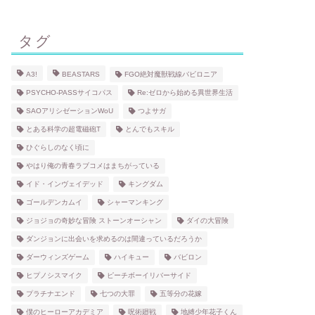
タグ
A3!
BEASTARS
FGO絶対魔獣戦線バビロニア
PSYCHO-PASSサイコパス
Re:ゼロから始める異世界生活
SAOアリシゼーションWoU
つよサガ
とある科学の超電磁砲T
とんでもスキル
ひぐらしのなく頃に
やはり俺の青春ラブコメはまちがっている
イド・インヴェイデッド
キングダム
ゴールデンカムイ
シャーマンキング
ジョジョの奇妙な冒険 ストーンオーシャン
ダイの大冒険
ダンジョンに出会いを求めるのは間違っているだろうか
ダーウィンズゲーム
ハイキュー
バビロン
ヒプノシスマイク
ピーチボーイリバーサイド
プラチナエンド
七つの大罪
五等分の花嫁
僕のヒーローアカデミア
呪術廻戦
地縛少年花子くん