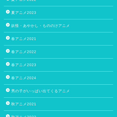
夏アニメ2023
妖怪・あやかし・もののけアニメ
春アニメ2021
春アニメ2022
春アニメ2023
春アニメ2024
男の子がいっぱい出てくるアニメ
秋アニメ2021