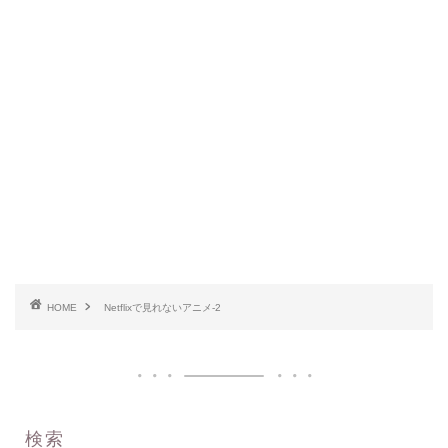
HOME
Netflixで見れないアニメ-2
検索