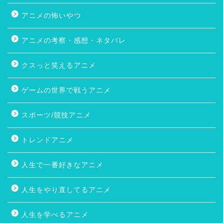
アニメの怖いやつ
アニメの考察・感想・ネタバレ
クスっと笑えるアニメ
ゲームの世界で戦うアニメ
スポーツ/競技アニメ
トレンドアニメ
人生で一番好きなアニメ
人生をやり直してるアニメ
人生を学べるアニメ