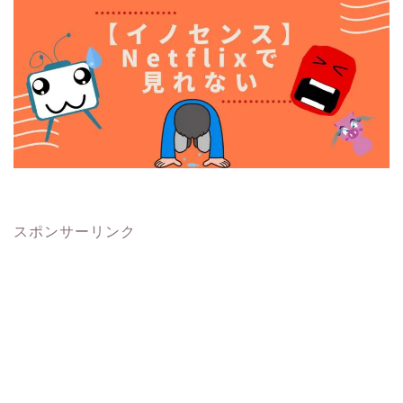
スポンサーリンク