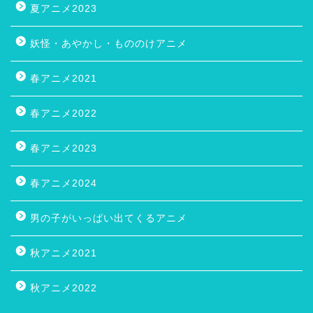
夏アニメ2023
妖怪・あやかし・もののけアニメ
春アニメ2021
春アニメ2022
春アニメ2023
春アニメ2024
男の子がいっぱい出てくるアニメ
秋アニメ2021
秋アニメ2022