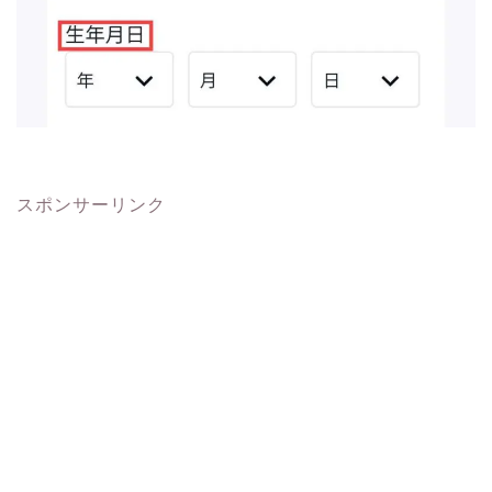
スポンサーリンク