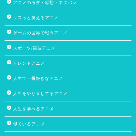
アニメの考察・感想・ネタバレ
クスっと笑えるアニメ
ゲームの世界で戦うアニメ
スポーツ/競技アニメ
トレンドアニメ
人生で一番好きなアニメ
人生をやり直してるアニメ
人生を学べるアニメ
似ているアニメ