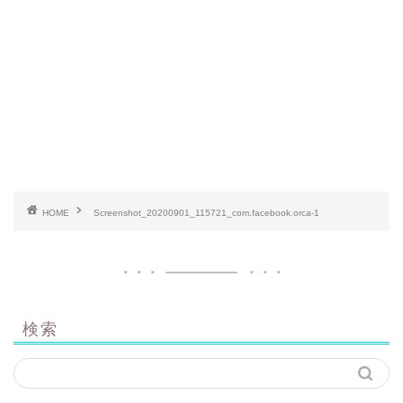
HOME
Screenshot_20200901_115721_com.facebook.orca-1
検索