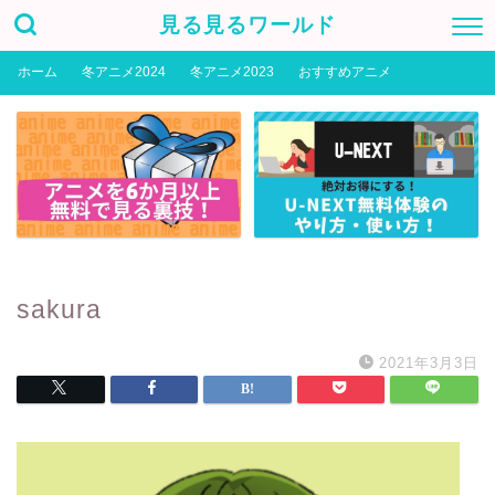
見る見るワールド
ホーム
冬アニメ2024
冬アニメ2023
おすすめアニメ
sakura
2021年3月3日