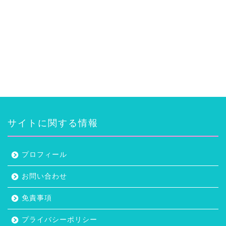
サイトに関する情報
プロフィール
お問い合わせ
免責事項
プライバシーポリシー