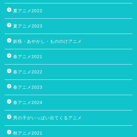
夏アニメ2022
夏アニメ2023
妖怪・あやかし・もののけアニメ
春アニメ2021
春アニメ2022
春アニメ2023
春アニメ2024
男の子がいっぱい出てくるアニメ
秋アニメ2021