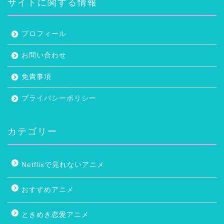
サイトに関する情報
プロフィール
お問い合わせ
免責事項
プライバシーポリシー
カテゴリー
Netflixで見れないアニメ
おすすめアニメ
ときめき恋愛アニメ