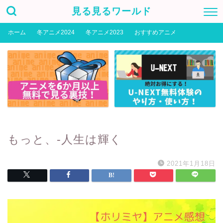
見る見るワールド
ホーム
冬アニメ2024
冬アニメ2023
おすすめアニメ
もっと、-人生は輝く
2021年1月18日