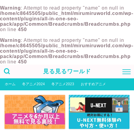
Warning
: Attempt to read property "name" on null in
/home/c8645505/public_html/mirumiruworld.com/wp-
content/plugins/all-in-one-seo-
pack/app/Common/Breadcrumbs/Breadcrumbs.php
on line
450
Warning
: Attempt to read property "name" on null in
/home/c8645505/public_html/mirumiruworld.com/wp-
content/plugins/all-in-one-seo-
pack/app/Common/Breadcrumbs/Breadcrumbs.php
on line
450
見る見るワールド
ホーム
冬アニメ2024
冬アニメ2023
おすすめアニメ