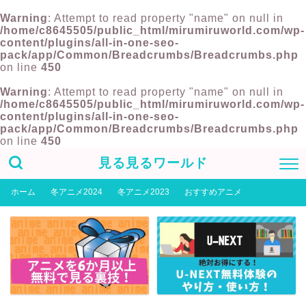
Warning
: Attempt to read property "name" on null in
/home/c8645505/public_html/mirumiruworld.com/wp-
content/plugins/all-in-one-seo-
pack/app/Common/Breadcrumbs/Breadcrumbs.php
on line
450
Warning
: Attempt to read property "name" on null in
/home/c8645505/public_html/mirumiruworld.com/wp-
content/plugins/all-in-one-seo-
pack/app/Common/Breadcrumbs/Breadcrumbs.php
on line
450
見る見るワールド
ホーム
冬アニメ2024
冬アニメ2023
おすすめアニメ