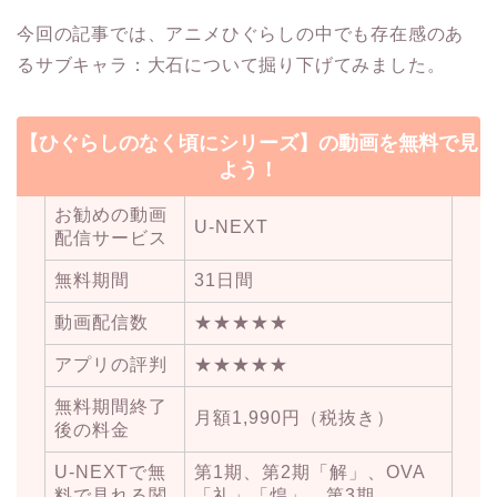
今回の記事では、アニメひぐらしの中でも存在感のあ
るサブキャラ：大石について掘り下げてみました。
【ひぐらしのなく頃にシリーズ】の動画を無料で見
よう！
お勧めの動画
U-NEXT
配信サービス
無料期間
31日間
動画配信数
★★★★★
アプリの評判
★★★★★
無料期間終了
月額1,990円（税抜き）
後の料金
U-NEXTで無
第1期、第2期「解」、OVA
料で見れる関
「礼」「煌」、第3期