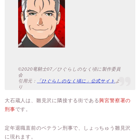
©2020竜騎士07／ひぐらしのなく頃に製作委員
会
引用元：
「ひぐらしのなく頃に」公式サイト
よ
り
大石蔵人は、雛見沢に隣接する街である
興宮警察署の
刑事
です。
定年退職直前のベテラン刑事で、しょっちゅう雛見沢
に現れます。