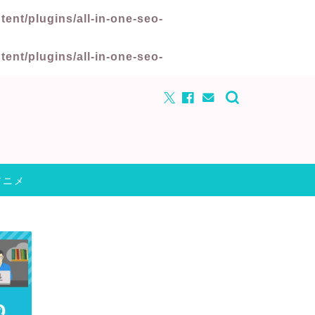
nt/plugins/all-in-one-seo-
nt/plugins/all-in-one-seo-
アニメ