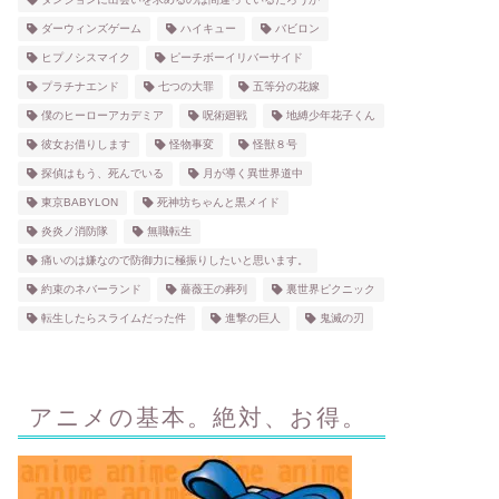
ダーウィンズゲーム
ハイキュー
バビロン
ヒプノシスマイク
ピーチボーイリバーサイド
プラチナエンド
七つの大罪
五等分の花嫁
僕のヒーローアカデミア
呪術廻戦
地縛少年花子くん
彼女お借りします
怪物事変
怪獣８号
探偵はもう、死んでいる
月が導く異世界道中
東京BABYLON
死神坊ちゃんと黒メイド
炎炎ノ消防隊
無職転生
痛いのは嫌なので防御力に極振りしたいと思います。
約束のネバーランド
薔薇王の葬列
裏世界ピクニック
転生したらスライムだった件
進撃の巨人
鬼滅の刃
アニメの基本。絶対、お得。