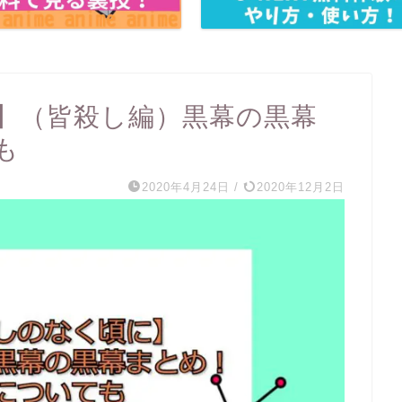
】（皆殺し編）黒幕の黒幕
も
2020年4月24日
/
2020年12月2日