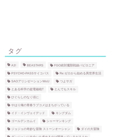
タグ
A3!
BEASTARS
FGO絶対魔獣戦線バビロニア
PSYCHO-PASSサイコパス
Re:ゼロから始める異世界生活
SAOアリシゼーションWoU
つよサガ
とある科学の超電磁砲T
とんでもスキル
ひぐらしのなく頃に
やはり俺の青春ラブコメはまちがっている
イド・インヴェイデッド
キングダム
ゴールデンカムイ
シャーマンキング
ジョジョの奇妙な冒険 ストーンオーシャン
ダイの大冒険
ダンジョンに出会いを求めるのは間違っているだろうか