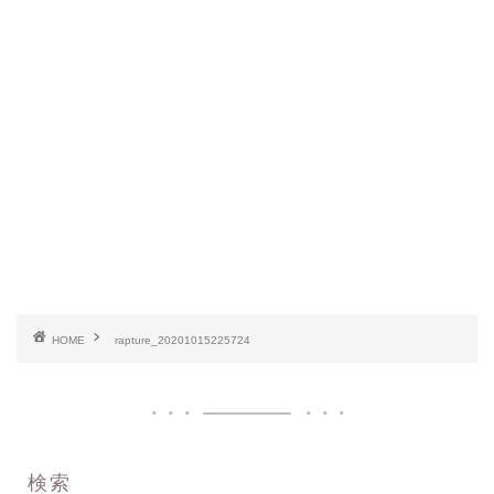
HOME
rapture_20201015225724
検索