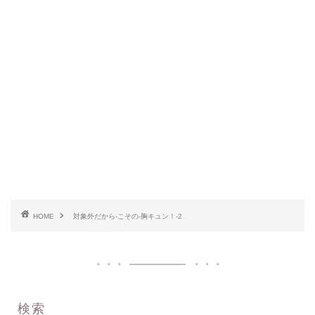
HOME
対象外だから-こその-胸キュン！-2
検索