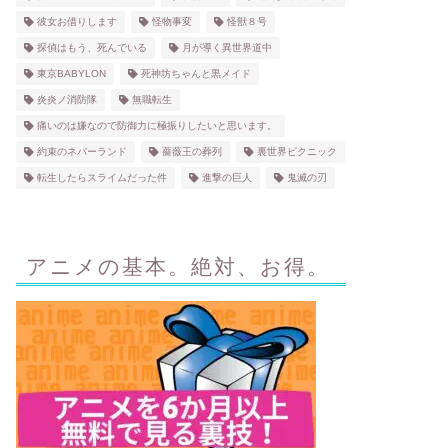
彼女お借りします
怪物事変
怪獣８号
探偵はもう、死んでいる
月が導く異世界道中
東京BABYLON
死神坊ちゃんと黒メイド
炎炎ノ消防隊
無職転生
痛いのは嫌なので防御力に極振りしたいと思います。
約束のネバーランド
薔薇王の葬列
裏世界ピクニック
転生したらスライムだった件
進撃の巨人
鬼滅の刃
アニメの基本。絶対、お得。