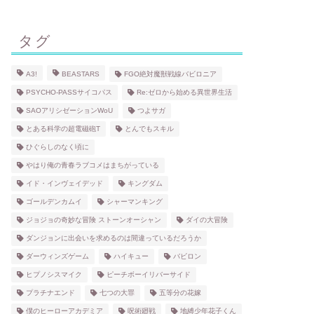
タグ
A3!
BEASTARS
FGO絶対魔獣戦線バビロニア
PSYCHO-PASSサイコパス
Re:ゼロから始める異世界生活
SAOアリシゼーションWoU
つよサガ
とある科学の超電磁砲T
とんでもスキル
ひぐらしのなく頃に
やはり俺の青春ラブコメはまちがっている
イド・インヴェイデッド
キングダム
ゴールデンカムイ
シャーマンキング
ジョジョの奇妙な冒険 ストーンオーシャン
ダイの大冒険
ダンジョンに出会いを求めるのは間違っているだろうか
ダーウィンズゲーム
ハイキュー
バビロン
ヒプノシスマイク
ピーチボーイリバーサイド
プラチナエンド
七つの大罪
五等分の花嫁
僕のヒーローアカデミア
呪術廻戦
地縛少年花子くん