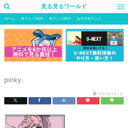
見る見るワールド
ホーム
冬アニメ2024
冬アニメ2023
おすすめアニメ
pinky
2021年4月1日