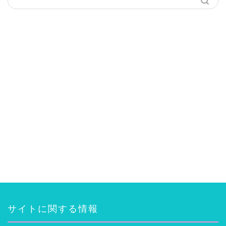
サイトに関する情報