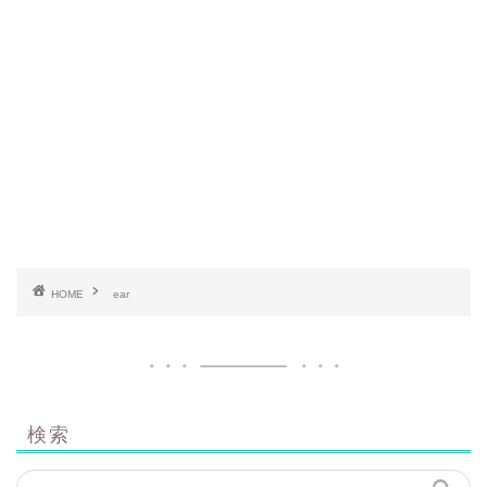
HOME
ear
検索