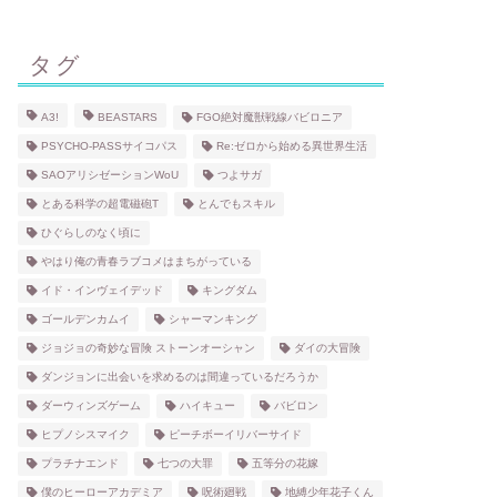
タグ
A3!
BEASTARS
FGO絶対魔獣戦線バビロニア
PSYCHO-PASSサイコパス
Re:ゼロから始める異世界生活
SAOアリシゼーションWoU
つよサガ
とある科学の超電磁砲T
とんでもスキル
ひぐらしのなく頃に
やはり俺の青春ラブコメはまちがっている
イド・インヴェイデッド
キングダム
ゴールデンカムイ
シャーマンキング
ジョジョの奇妙な冒険 ストーンオーシャン
ダイの大冒険
ダンジョンに出会いを求めるのは間違っているだろうか
ダーウィンズゲーム
ハイキュー
バビロン
ヒプノシスマイク
ピーチボーイリバーサイド
プラチナエンド
七つの大罪
五等分の花嫁
僕のヒーローアカデミア
呪術廻戦
地縛少年花子くん