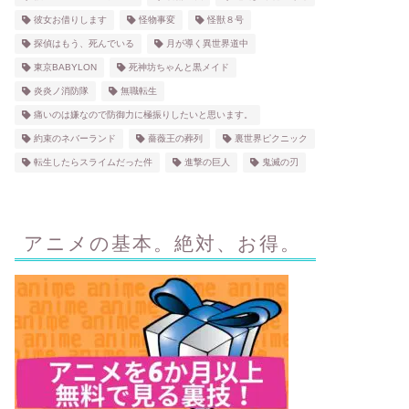
彼女お借りします
怪物事変
怪獣８号
探偵はもう、死んでいる
月が導く異世界道中
東京BABYLON
死神坊ちゃんと黒メイド
炎炎ノ消防隊
無職転生
痛いのは嫌なので防御力に極振りしたいと思います。
約束のネバーランド
薔薇王の葬列
裏世界ピクニック
転生したらスライムだった件
進撃の巨人
鬼滅の刃
アニメの基本。絶対、お得。