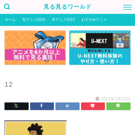
見る見るワールド
ホーム
冬アニメ2024
冬アニメ2023
おすすめアニメ
12
2021年3月17日