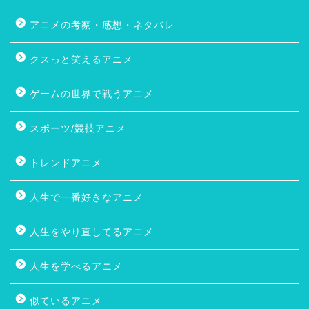
アニメの考察・感想・ネタバレ
クスっと笑えるアニメ
ゲームの世界で戦うアニメ
スポーツ/競技アニメ
トレンドアニメ
人生で一番好きなアニメ
人生をやり直してるアニメ
人生を学べるアニメ
似ているアニメ