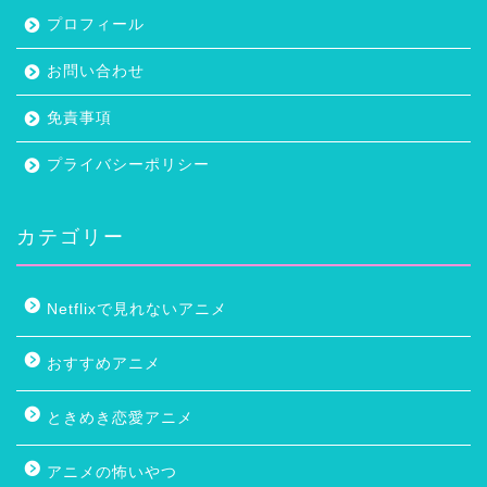
プロフィール
お問い合わせ
免責事項
プライバシーポリシー
カテゴリー
Netflixで見れないアニメ
おすすめアニメ
ときめき恋愛アニメ
アニメの怖いやつ