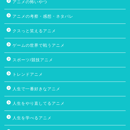
アニメの怖いやつ
アニメの考察・感想・ネタバレ
クスっと笑えるアニメ
ゲームの世界で戦うアニメ
スポーツ/競技アニメ
トレンドアニメ
人生で一番好きなアニメ
人生をやり直してるアニメ
人生を学べるアニメ