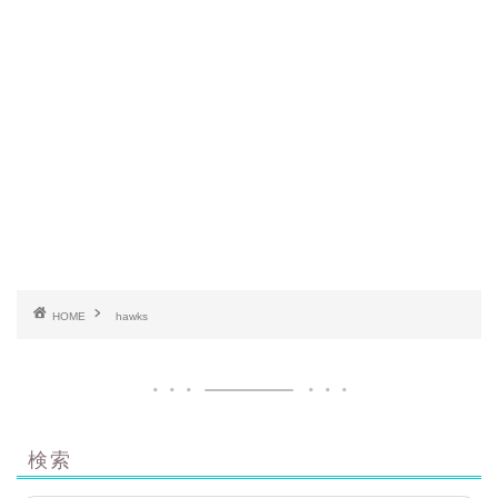
HOME
hawks
検索