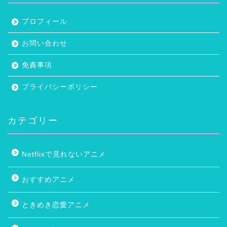
プロフィール
お問い合わせ
免責事項
プライバシーポリシー
カテゴリー
Netflixで見れないアニメ
おすすめアニメ
ときめき恋愛アニメ