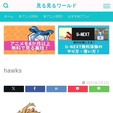
見る見るワールド
ホーム
冬アニメ2024
冬アニメ2023
おすすめアニメ
hawks
2021年2月1日