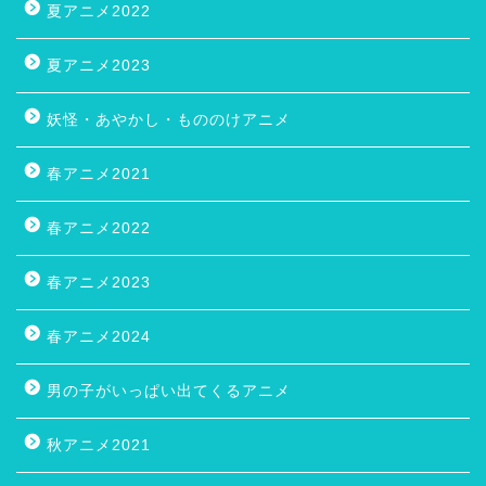
夏アニメ2022
夏アニメ2023
妖怪・あやかし・もののけアニメ
春アニメ2021
春アニメ2022
春アニメ2023
春アニメ2024
男の子がいっぱい出てくるアニメ
秋アニメ2021