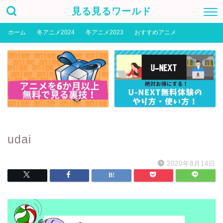
見る見るワールド
ホーム
冬アニメ2024
冬アニメ2023
おすすめアニメ
udai
2020年8月14日