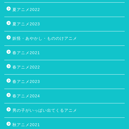
夏アニメ2022
夏アニメ2023
妖怪・あやかし・もののけアニメ
春アニメ2021
春アニメ2022
春アニメ2023
春アニメ2024
男の子がいっぱい出てくるアニメ
秋アニメ2021