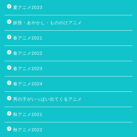
夏アニメ2023
妖怪・あやかし・もののけアニメ
春アニメ2021
春アニメ2022
春アニメ2023
春アニメ2024
男の子がいっぱい出てくるアニメ
秋アニメ2021
秋アニメ2022