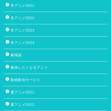
冬アニメ2021
冬アニメ2022
冬アニメ2023
冬アニメ2024
劇場版
勉強したくなるアニメ
動画配信サービス
夏アニメ2021
夏アニメ2022