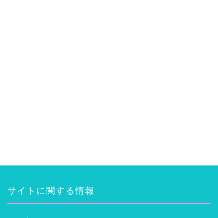
サイトに関する情報