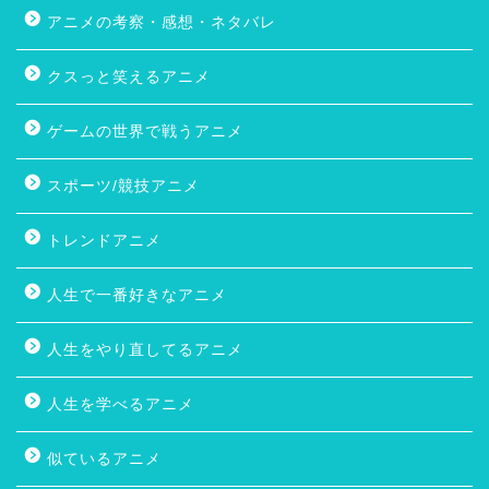
アニメの考察・感想・ネタバレ
クスっと笑えるアニメ
ゲームの世界で戦うアニメ
スポーツ/競技アニメ
トレンドアニメ
人生で一番好きなアニメ
人生をやり直してるアニメ
人生を学べるアニメ
似ているアニメ