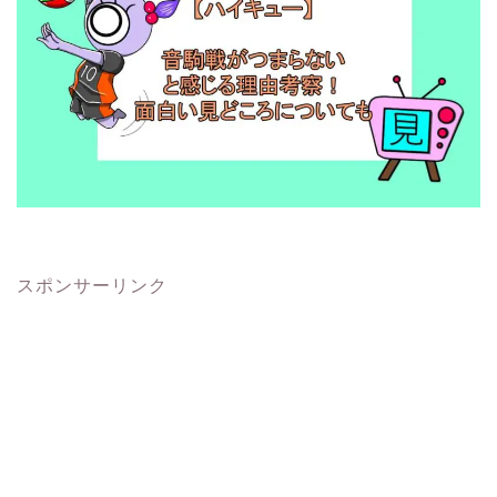
スポンサーリンク