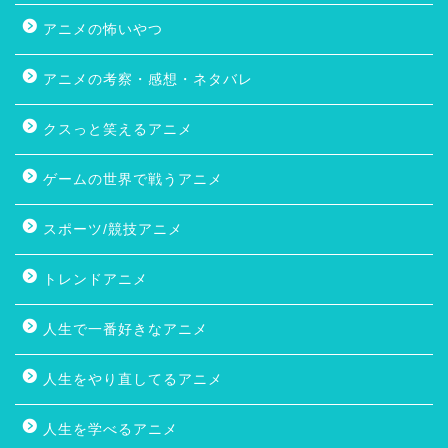
アニメの怖いやつ
アニメの考察・感想・ネタバレ
クスっと笑えるアニメ
ゲームの世界で戦うアニメ
スポーツ/競技アニメ
トレンドアニメ
人生で一番好きなアニメ
人生をやり直してるアニメ
人生を学べるアニメ