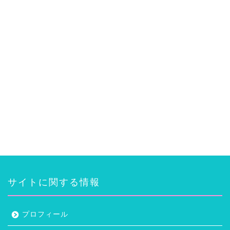
サイトに関する情報
プロフィール