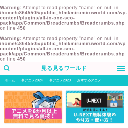
Warning
: Attempt to read property "name" on null in
/home/c8645505/public_html/mirumiruworld.com/wp-
content/plugins/all-in-one-seo-
pack/app/Common/Breadcrumbs/Breadcrumbs.php
on line
450
Warning
: Attempt to read property "name" on null in
/home/c8645505/public_html/mirumiruworld.com/wp-
content/plugins/all-in-one-seo-
pack/app/Common/Breadcrumbs/Breadcrumbs.php
on line
450
見る見るワールド
ホーム
冬アニメ2024
冬アニメ2023
おすすめアニメ