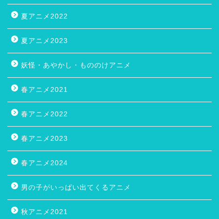
夏アニメ2022
夏アニメ2023
妖怪・あやかし・もののけアニメ
春アニメ2021
春アニメ2022
春アニメ2023
春アニメ2024
男の子がいっぱい出てくるアニメ
秋アニメ2021