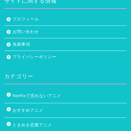
サイトに関する情報
プロフィール
お問い合わせ
免責事項
プライバシーポリシー
カテゴリー
Netflixで見れないアニメ
おすすめアニメ
ときめき恋愛アニメ