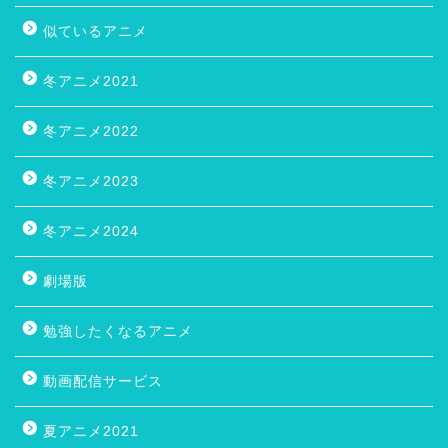
似ているアニメ
冬アニメ2021
冬アニメ2022
冬アニメ2023
冬アニメ2024
劇場版
勉強したくなるアニメ
動画配信サービス
夏アニメ2021