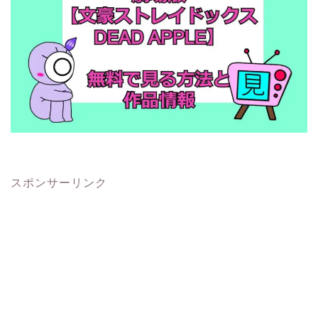
スポンサーリンク