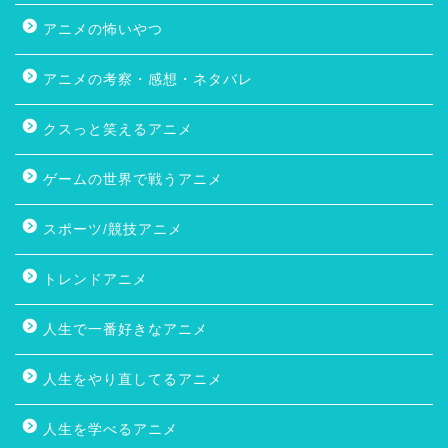
アニメの怖いやつ
アニメの考察・感想・ネタバレ
クスっと笑えるアニメ
ゲームの世界で戦うアニメ
スポーツ/競技アニメ
トレンドアニメ
人生で一番好きなアニメ
人生をやり直してるアニメ
人生を学べるアニメ