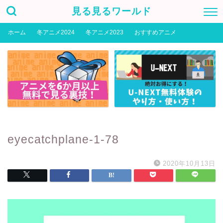
見る見るワールド
ホーム
冬アニメ2024
冬アニメ2023
おすすめアニメ
eyecatchplane-1-78
2020年10月13日