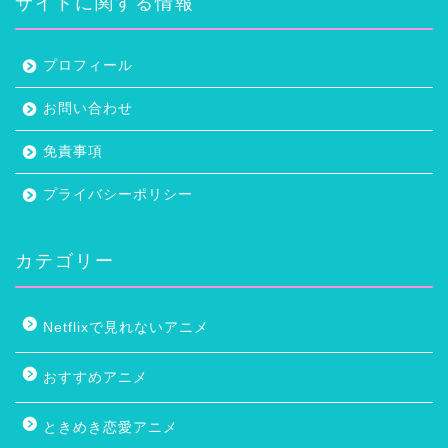
サイトに関する情報
プロフィール
お問い合わせ
免責事項
プライバシーポリシー
カテゴリー
Netflixで見れないアニメ
おすすめアニメ
ときめき恋愛アニメ