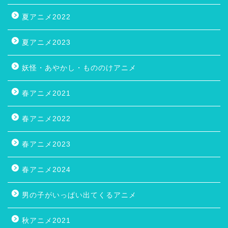
夏アニメ2022
夏アニメ2023
妖怪・あやかし・もののけアニメ
春アニメ2021
春アニメ2022
春アニメ2023
春アニメ2024
男の子がいっぱい出てくるアニメ
秋アニメ2021