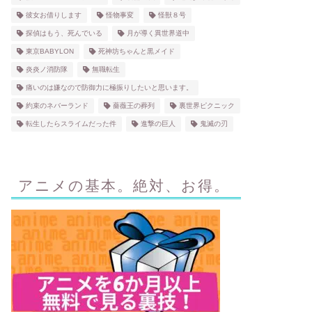
彼女お借りします
怪物事変
怪獣８号
探偵はもう、死んでいる
月が導く異世界道中
東京BABYLON
死神坊ちゃんと黒メイド
炎炎ノ消防隊
無職転生
痛いのは嫌なので防御力に極振りしたいと思います。
約束のネバーランド
薔薇王の葬列
裏世界ピクニック
転生したらスライムだった件
進撃の巨人
鬼滅の刃
アニメの基本。絶対、お得。