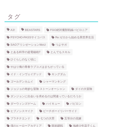
タグ
A3!
BEASTARS
FGO絶対魔獣戦線バビロニア
PSYCHO-PASSサイコパス
Re:ゼロから始める異世界生活
SAOアリシゼーションWoU
つよサガ
とある科学の超電磁砲T
とんでもスキル
ひぐらしのなく頃に
やはり俺の青春ラブコメはまちがっている
イド・インヴェイデッド
キングダム
ゴールデンカムイ
シャーマンキング
ジョジョの奇妙な冒険 ストーンオーシャン
ダイの大冒険
ダンジョンに出会いを求めるのは間違っているだろうか
ダーウィンズゲーム
ハイキュー
バビロン
ヒプノシスマイク
ピーチボーイリバーサイド
プラチナエンド
七つの大罪
五等分の花嫁
僕のヒーローアカデミア
呪術廻戦
地縛少年花子くん