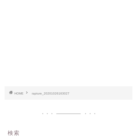
HOME
rapture_20201026163027
検索