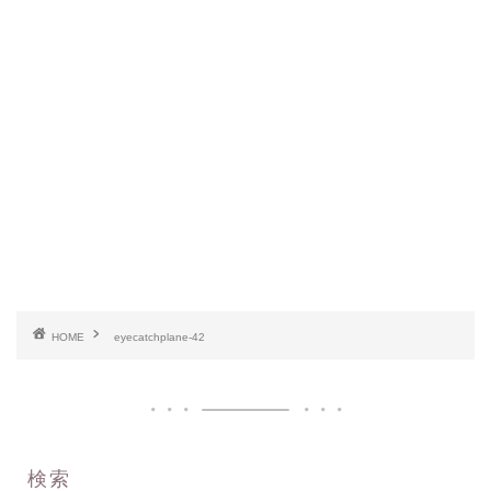
HOME
eyecatchplane-42
検索