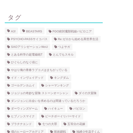
タグ
A3!
BEASTARS
FGO絶対魔獣戦線バビロニア
PSYCHO-PASSサイコパス
Re:ゼロから始める異世界生活
SAOアリシゼーションWoU
つよサガ
とある科学の超電磁砲T
とんでもスキル
ひぐらしのなく頃に
やはり俺の青春ラブコメはまちがっている
イド・インヴェイデッド
キングダム
ゴールデンカムイ
シャーマンキング
ジョジョの奇妙な冒険 ストーンオーシャン
ダイの大冒険
ダンジョンに出会いを求めるのは間違っているだろうか
ダーウィンズゲーム
ハイキュー
バビロン
ヒプノシスマイク
ピーチボーイリバーサイド
プラチナエンド
七つの大罪
五等分の花嫁
僕のヒーローアカデミア
呪術廻戦
地縛少年花子くん