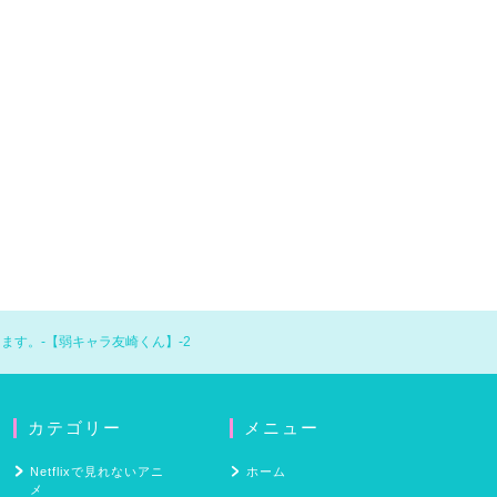
ます。-【弱キャラ友崎くん】-2
カテゴリー
メニュー
Netflixで見れないアニ
ホーム
メ