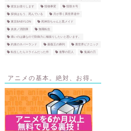
彼女お借りします
怪物事変
怪獣８号
探偵はもう、死んでいる
月が導く異世界道中
東京BABYLON
死神坊ちゃんと黒メイド
炎炎ノ消防隊
無職転生
痛いのは嫌なので防御力に極振りしたいと思います。
約束のネバーランド
薔薇王の葬列
裏世界ピクニック
転生したらスライムだった件
進撃の巨人
鬼滅の刃
アニメの基本。絶対、お得。