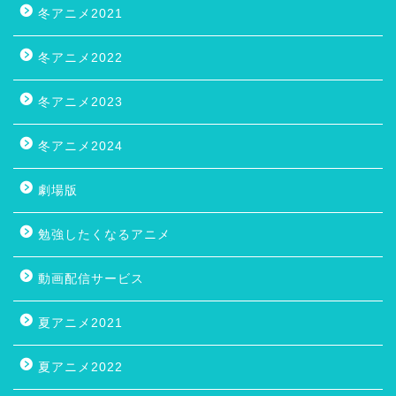
冬アニメ2021
冬アニメ2022
冬アニメ2023
冬アニメ2024
劇場版
勉強したくなるアニメ
動画配信サービス
夏アニメ2021
夏アニメ2022