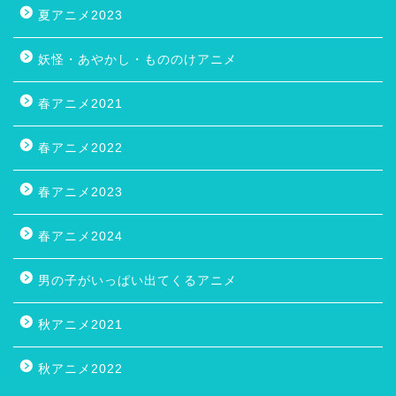
夏アニメ2023
妖怪・あやかし・もののけアニメ
春アニメ2021
春アニメ2022
春アニメ2023
春アニメ2024
男の子がいっぱい出てくるアニメ
秋アニメ2021
秋アニメ2022