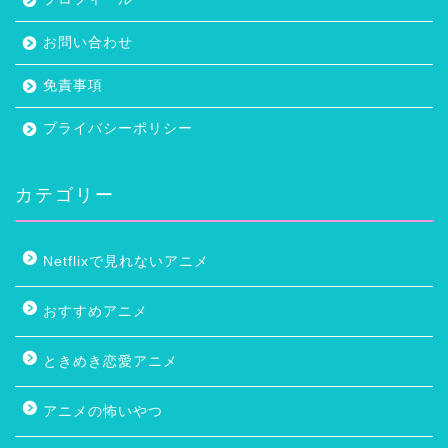
お問い合わせ
免責事項
プライバシーポリシー
カテゴリー
Netflixで見れないアニメ
おすすめアニメ
ときめき恋愛アニメ
アニメの怖いやつ